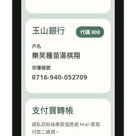
玉山銀行
代碼 808
戶名
樂芙種苗湯棋翔
存簿帳號
0716-940-052709
支付寶轉帳
請私訊粉絲專頁或透過 Mail 索取
付款二維碼。