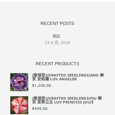
RECENT POSTS
測試
23 6 月, 2026
RECENT PRODUCTS
(嫁接苗)(GRAFTED SEEDLINGS)ANG 樂
芙 安格爾 LUV ANGELER
$
1,200.00
(嫁接苗)(GRAFTED SEEDLINGS)PJU 樂
芙 茱蒂公主 LUV PRINCESS JULIE
$
495.00