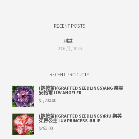
RECENT POSTS
測試
23 6 月, 2026
RECENT PRODUCTS
(嫁接苗)(GRAFTED SEEDLINGS)ANG 樂芙
安格爾 LUV ANGELER
$
1,200.00
(嫁接苗)(GRAFTED SEEDLINGS)PJU 樂芙
茱蒂公主 LUV PRINCESS JULIE
$
495.00