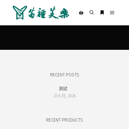
Main m
Search
More info
Shop sidebar
RECENT POSTS
測試
23 6 月, 2026
RECENT PRODUCTS