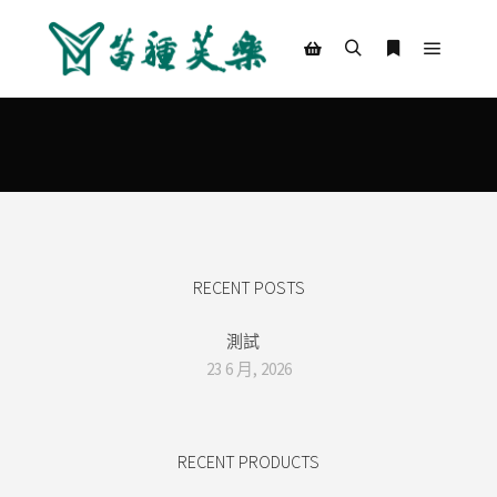
Main m
Search
More info
Shop sidebar
RECENT POSTS
測試
23 6 月, 2026
RECENT PRODUCTS