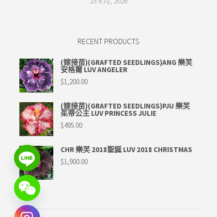
23 6 月, 2026
RECENT PRODUCTS
(嫁接苗)(GRAFTED SEEDLINGS)ANG 樂芙
安格爾 LUV ANGELER
$
1,200.00
(嫁接苗)(GRAFTED SEEDLINGS)PJU 樂芙
茱蒂公主 LUV PRINCESS JULIE
$
495.00
CHR 樂芙 2018聖誕 LUV 2018 CHRISTMAS
$
1,900.00