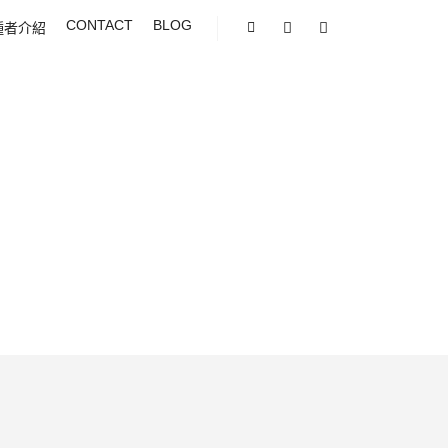
CONTACT
BLOG
種者介紹
Shop sidebar
Search
More info