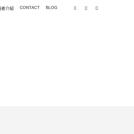
CONTACT
BLOG
種者介紹
Shop sidebar
Search
More info