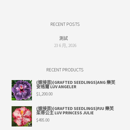
RECENT POSTS
測試
23 6 月, 2026
RECENT PRODUCTS
(嫁接苗)(GRAFTED SEEDLINGS)ANG 樂芙
安格爾 LUV ANGELER
$
1,200.00
(嫁接苗)(GRAFTED SEEDLINGS)PJU 樂芙
茱蒂公主 LUV PRINCESS JULIE
$
495.00