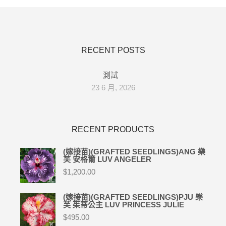
RECENT POSTS
測試
23 6 月, 2026
RECENT PRODUCTS
(嫁接苗)(GRAFTED SEEDLINGS)ANG 樂
芙 安格爾 LUV ANGELER
$
1,200.00
(嫁接苗)(GRAFTED SEEDLINGS)PJU 樂
芙 茱蒂公主 LUV PRINCESS JULIE
$
495.00