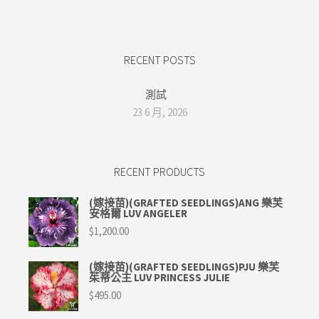
RECENT POSTS
測試
23 6 月, 2026
RECENT PRODUCTS
(嫁接苗)(GRAFTED SEEDLINGS)ANG 樂芙
安格爾 LUV ANGELER
$
1,200.00
(嫁接苗)(GRAFTED SEEDLINGS)PJU 樂芙
茱蒂公主 LUV PRINCESS JULIE
$
495.00