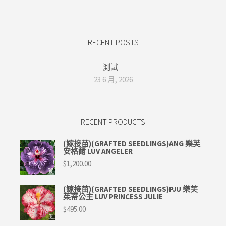
RECENT POSTS
測試
23 6 月, 2026
RECENT PRODUCTS
(嫁接苗)(GRAFTED SEEDLINGS)ANG 樂芙
安格爾 LUV ANGELER
$
1,200.00
(嫁接苗)(GRAFTED SEEDLINGS)PJU 樂芙
茱蒂公主 LUV PRINCESS JULIE
$
495.00