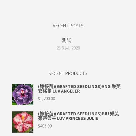
RECENT POSTS
測試
23 6 月, 2026
RECENT PRODUCTS
(嫁接苗)(GRAFTED SEEDLINGS)ANG 樂芙
安格爾 LUV ANGELER
$
1,200.00
(嫁接苗)(GRAFTED SEEDLINGS)PJU 樂芙
茱蒂公主 LUV PRINCESS JULIE
$
495.00