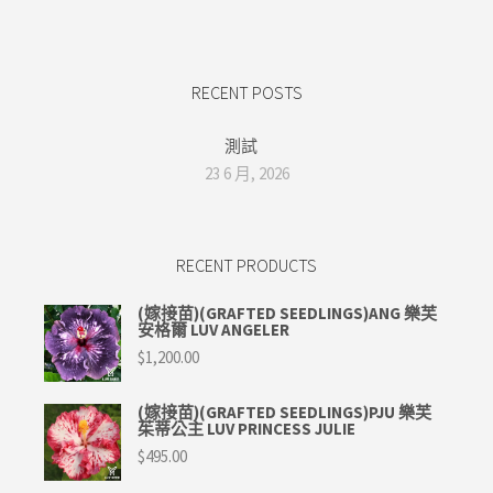
RECENT POSTS
測試
23 6 月, 2026
RECENT PRODUCTS
(嫁接苗)(GRAFTED SEEDLINGS)ANG 樂芙
安格爾 LUV ANGELER
$
1,200.00
(嫁接苗)(GRAFTED SEEDLINGS)PJU 樂芙
茱蒂公主 LUV PRINCESS JULIE
$
495.00