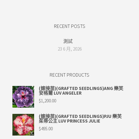
RECENT POSTS
測試
23 6 月, 2026
RECENT PRODUCTS
(嫁接苗)(GRAFTED SEEDLINGS)ANG 樂芙
安格爾 LUV ANGELER
$
1,200.00
(嫁接苗)(GRAFTED SEEDLINGS)PJU 樂芙
茱蒂公主 LUV PRINCESS JULIE
$
495.00