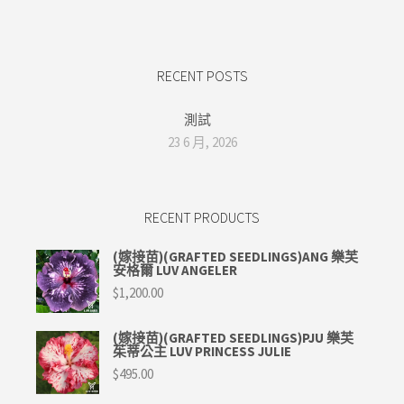
RECENT POSTS
測試
23 6 月, 2026
RECENT PRODUCTS
(嫁接苗)(GRAFTED SEEDLINGS)ANG 樂芙
安格爾 LUV ANGELER
$
1,200.00
(嫁接苗)(GRAFTED SEEDLINGS)PJU 樂芙
茱蒂公主 LUV PRINCESS JULIE
$
495.00