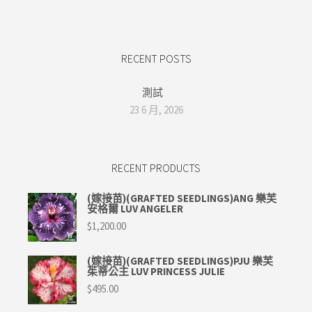
RECENT POSTS
測試
23 6 月, 2026
RECENT PRODUCTS
(嫁接苗)(GRAFTED SEEDLINGS)ANG 樂芙
安格爾 LUV ANGELER
$
1,200.00
(嫁接苗)(GRAFTED SEEDLINGS)PJU 樂芙
茱蒂公主 LUV PRINCESS JULIE
$
495.00