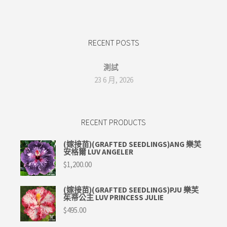
RECENT POSTS
測試
23 6 月, 2026
RECENT PRODUCTS
(嫁接苗)(GRAFTED SEEDLINGS)ANG 樂芙
安格爾 LUV ANGELER
$
1,200.00
(嫁接苗)(GRAFTED SEEDLINGS)PJU 樂芙
茱蒂公主 LUV PRINCESS JULIE
$
495.00