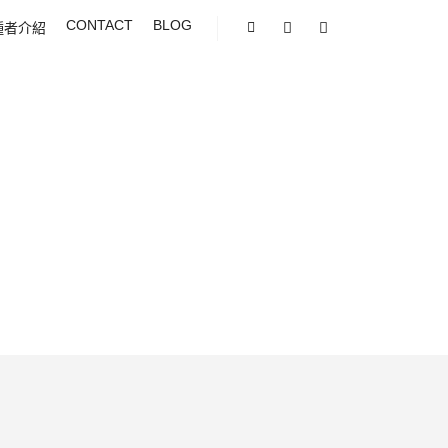
CONTACT
BLOG
種者介紹
Shop sidebar
Search
More info