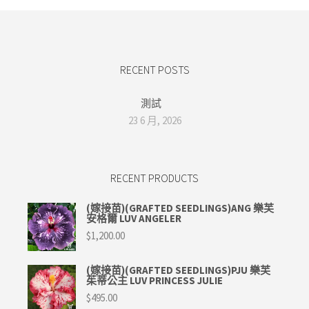
RECENT POSTS
測試
23 6 月, 2026
RECENT PRODUCTS
(嫁接苗)(GRAFTED SEEDLINGS)ANG 樂芙
安格爾 LUV ANGELER
$
1,200.00
(嫁接苗)(GRAFTED SEEDLINGS)PJU 樂芙
茱蒂公主 LUV PRINCESS JULIE
$
495.00