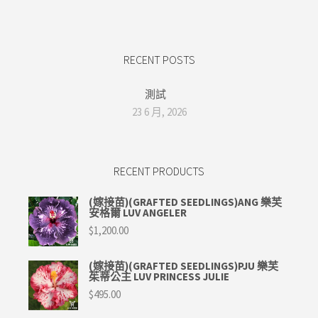
RECENT POSTS
測試
23 6 月, 2026
RECENT PRODUCTS
(嫁接苗)(GRAFTED SEEDLINGS)ANG 樂芙
安格爾 LUV ANGELER
$
1,200.00
(嫁接苗)(GRAFTED SEEDLINGS)PJU 樂芙
茱蒂公主 LUV PRINCESS JULIE
$
495.00