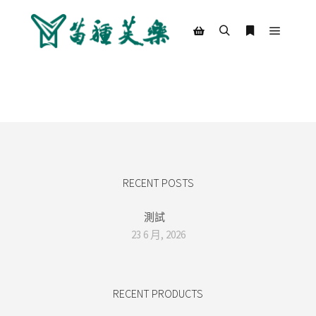
Main m
Search
More info
Shop sidebar
RECENT POSTS
測試
23 6 月, 2026
RECENT PRODUCTS