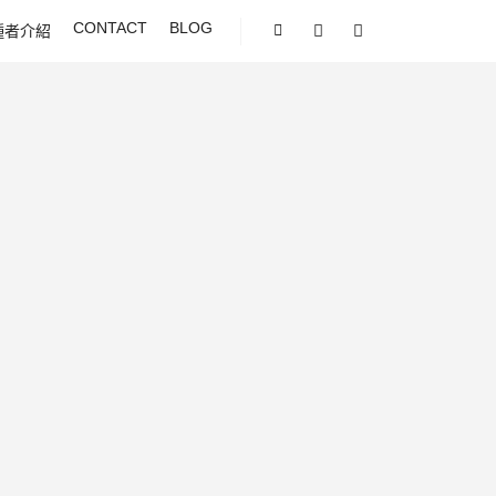
CONTACT
BLOG
種者介紹
Shop sidebar
Search
More info