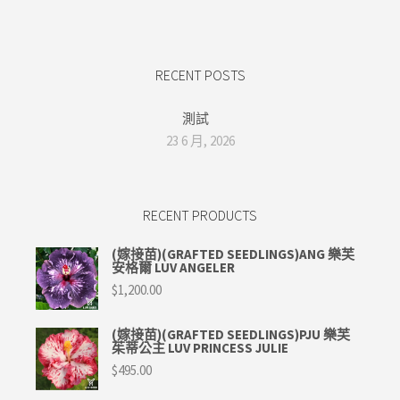
RECENT POSTS
測試
23 6 月, 2026
RECENT PRODUCTS
(嫁接苗)(GRAFTED SEEDLINGS)ANG 樂芙
安格爾 LUV ANGELER
$
1,200.00
(嫁接苗)(GRAFTED SEEDLINGS)PJU 樂芙
茱蒂公主 LUV PRINCESS JULIE
$
495.00