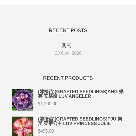
RECENT POSTS
測試
23 6 月, 2026
RECENT PRODUCTS
(嫁接苗)(GRAFTED SEEDLINGS)ANG 樂
芙 安格爾 LUV ANGELER
$
1,200.00
(嫁接苗)(GRAFTED SEEDLINGS)PJU 樂
芙 茱蒂公主 LUV PRINCESS JULIE
$
495.00