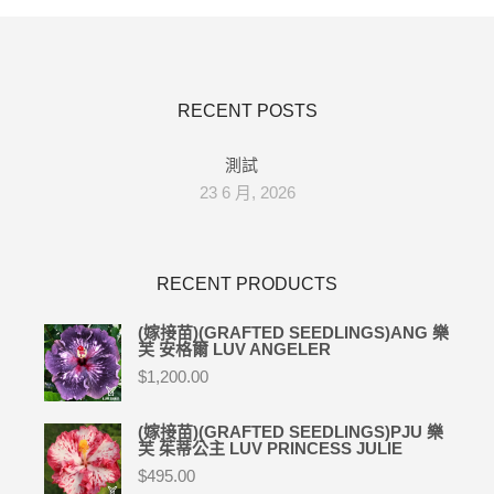
RECENT POSTS
測試
23 6 月, 2026
RECENT PRODUCTS
(嫁接苗)(GRAFTED SEEDLINGS)ANG 樂
芙 安格爾 LUV ANGELER
$
1,200.00
(嫁接苗)(GRAFTED SEEDLINGS)PJU 樂
芙 茱蒂公主 LUV PRINCESS JULIE
$
495.00