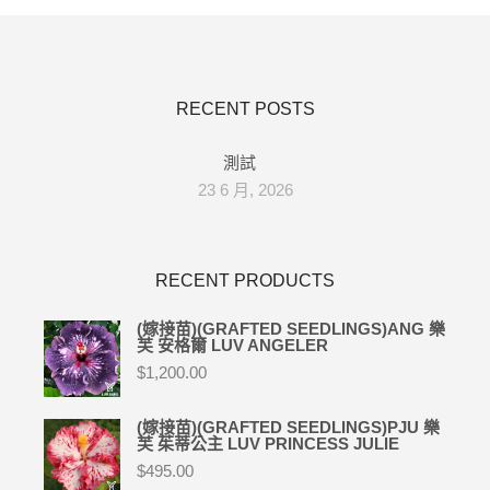
RECENT POSTS
測試
23 6 月, 2026
RECENT PRODUCTS
(嫁接苗)(GRAFTED SEEDLINGS)ANG 樂
芙 安格爾 LUV ANGELER
$
1,200.00
(嫁接苗)(GRAFTED SEEDLINGS)PJU 樂
芙 茱蒂公主 LUV PRINCESS JULIE
$
495.00