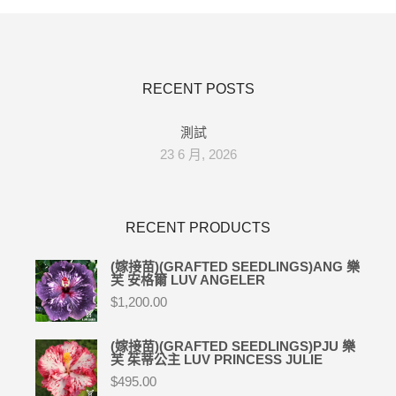
RECENT POSTS
測試
23 6 月, 2026
RECENT PRODUCTS
(嫁接苗)(GRAFTED SEEDLINGS)ANG 樂
芙 安格爾 LUV ANGELER
$
1,200.00
(嫁接苗)(GRAFTED SEEDLINGS)PJU 樂
芙 茱蒂公主 LUV PRINCESS JULIE
$
495.00