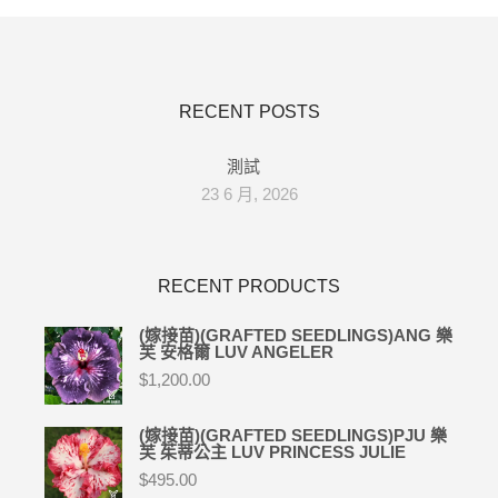
RECENT POSTS
測試
23 6 月, 2026
RECENT PRODUCTS
(嫁接苗)(GRAFTED SEEDLINGS)ANG 樂
芙 安格爾 LUV ANGELER
$
1,200.00
(嫁接苗)(GRAFTED SEEDLINGS)PJU 樂
芙 茱蒂公主 LUV PRINCESS JULIE
$
495.00