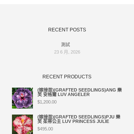
RECENT POSTS
測試
23 6 月, 2026
RECENT PRODUCTS
(嫁接苗)(GRAFTED SEEDLINGS)ANG 樂
芙 安格爾 LUV ANGELER
$
1,200.00
(嫁接苗)(GRAFTED SEEDLINGS)PJU 樂
芙 茱蒂公主 LUV PRINCESS JULIE
$
495.00