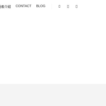
CONTACT
BLOG
種者介紹
Shop sidebar
Search
More info