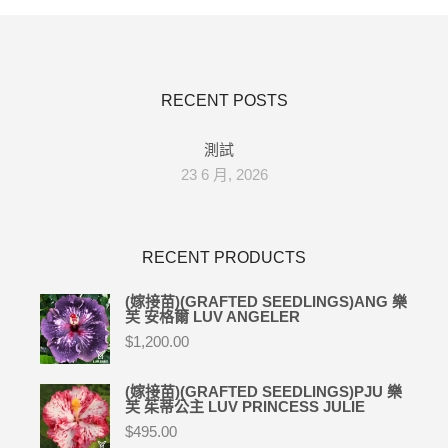
RECENT POSTS
測試
23 6 月, 2026
RECENT PRODUCTS
(嫁接苗)(GRAFTED SEEDLINGS)ANG 樂
芙 安格爾 LUV ANGELER
$
1,200.00
(嫁接苗)(GRAFTED SEEDLINGS)PJU 樂
芙 茱蒂公主 LUV PRINCESS JULIE
$
495.00