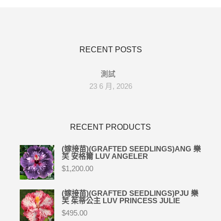
RECENT POSTS
測試
23 6 月, 2026
RECENT PRODUCTS
(嫁接苗)(GRAFTED SEEDLINGS)ANG 樂
芙 安格爾 LUV ANGELER
$
1,200.00
(嫁接苗)(GRAFTED SEEDLINGS)PJU 樂
芙 茱蒂公主 LUV PRINCESS JULIE
$
495.00