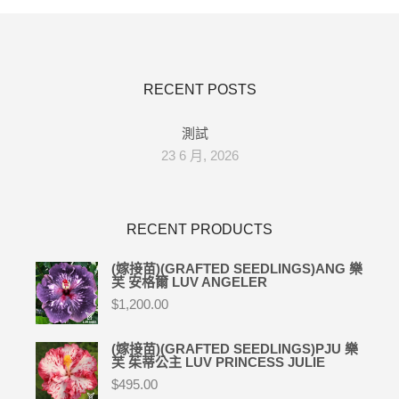
RECENT POSTS
測試
23 6 月, 2026
RECENT PRODUCTS
(嫁接苗)(GRAFTED SEEDLINGS)ANG 樂
芙 安格爾 LUV ANGELER
$
1,200.00
(嫁接苗)(GRAFTED SEEDLINGS)PJU 樂
芙 茱蒂公主 LUV PRINCESS JULIE
$
495.00