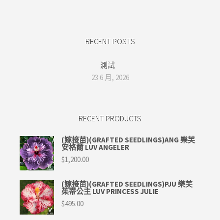
RECENT POSTS
測試
23 6 月, 2026
RECENT PRODUCTS
(嫁接苗)(GRAFTED SEEDLINGS)ANG 樂芙
安格爾 LUV ANGELER
$
1,200.00
(嫁接苗)(GRAFTED SEEDLINGS)PJU 樂芙
茱蒂公主 LUV PRINCESS JULIE
$
495.00