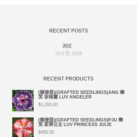
RECENT POSTS
測試
23 6 月, 2026
RECENT PRODUCTS
(嫁接苗)(GRAFTED SEEDLINGS)ANG 樂
芙 安格爾 LUV ANGELER
$
1,200.00
(嫁接苗)(GRAFTED SEEDLINGS)PJU 樂
芙 茱蒂公主 LUV PRINCESS JULIE
$
495.00