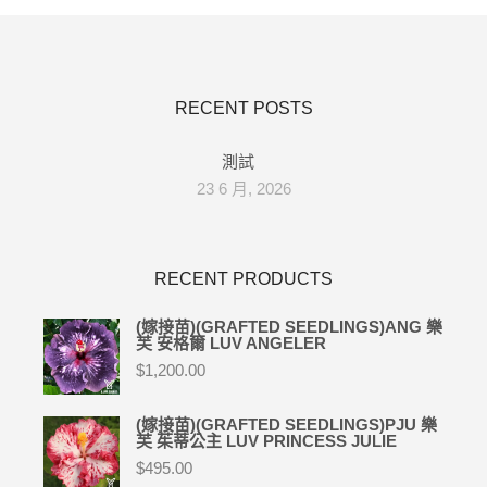
RECENT POSTS
測試
23 6 月, 2026
RECENT PRODUCTS
(嫁接苗)(GRAFTED SEEDLINGS)ANG 樂
芙 安格爾 LUV ANGELER
$
1,200.00
(嫁接苗)(GRAFTED SEEDLINGS)PJU 樂
芙 茱蒂公主 LUV PRINCESS JULIE
$
495.00