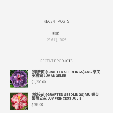
RECENT POSTS
測試
23 6 月, 2026
RECENT PRODUCTS
(嫁接苗)(GRAFTED SEEDLINGS)ANG 樂芙
安格爾 LUV ANGELER
$
1,200.00
(嫁接苗)(GRAFTED SEEDLINGS)PJU 樂芙
茱蒂公主 LUV PRINCESS JULIE
$
495.00