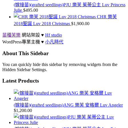
(嫁接苗)(grafted seedlings)PJU 樂芙 茱蒂公主 Luv Princess
Julie
$
495.00
CHR 樂芙
2018聖誕 Luv 2018 Christmas
$
1,900.00
苗種芙樂
網站架設 ♥
Hf studio
WordPress專業主機 ♥
小凡時代
About This Sidebar
You can quickly hide this sidebar by removing widgets from the
Hidden Sidebar Settings.
Latest Products
(嫁接苗)(grafted seedlings)ANG 樂芙 安格爾 Luv Angeler
$
1,200.00