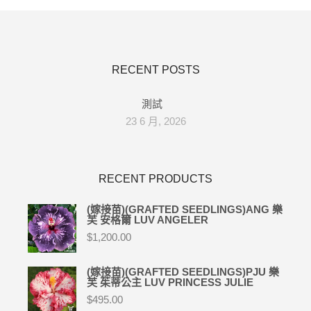
RECENT POSTS
測試
23 6 月, 2026
RECENT PRODUCTS
(嫁接苗)(GRAFTED SEEDLINGS)ANG 樂
芙 安格爾 LUV ANGELER
$
1,200.00
(嫁接苗)(GRAFTED SEEDLINGS)PJU 樂
芙 茱蒂公主 LUV PRINCESS JULIE
$
495.00