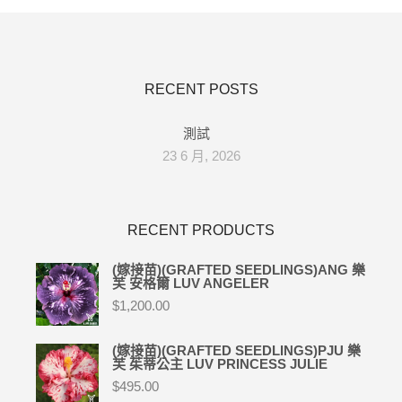
RECENT POSTS
測試
23 6 月, 2026
RECENT PRODUCTS
(嫁接苗)(GRAFTED SEEDLINGS)ANG 樂
芙 安格爾 LUV ANGELER
$
1,200.00
(嫁接苗)(GRAFTED SEEDLINGS)PJU 樂
芙 茱蒂公主 LUV PRINCESS JULIE
$
495.00