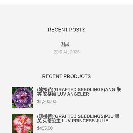
RECENT POSTS
測試
23 6 月, 2026
RECENT PRODUCTS
(嫁接苗)(GRAFTED SEEDLINGS)ANG 樂
芙 安格爾 LUV ANGELER
$
1,200.00
(嫁接苗)(GRAFTED SEEDLINGS)PJU 樂
芙 茱蒂公主 LUV PRINCESS JULIE
$
495.00