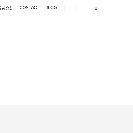
CONTACT
BLOG
種者介紹
Search
Shop sidebar
More info