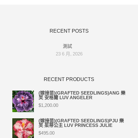
RECENT POSTS
測試
23 6 月, 2026
RECENT PRODUCTS
(嫁接苗)(GRAFTED SEEDLINGS)ANG 樂
芙 安格爾 LUV ANGELER
$
1,200.00
(嫁接苗)(GRAFTED SEEDLINGS)PJU 樂
芙 茱蒂公主 LUV PRINCESS JULIE
$
495.00