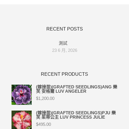
RECENT POSTS
測試
23 6 月, 2026
RECENT PRODUCTS
(嫁接苗)(GRAFTED SEEDLINGS)ANG 樂
芙 安格爾 LUV ANGELER
$
1,200.00
(嫁接苗)(GRAFTED SEEDLINGS)PJU 樂
芙 茱蒂公主 LUV PRINCESS JULIE
$
495.00