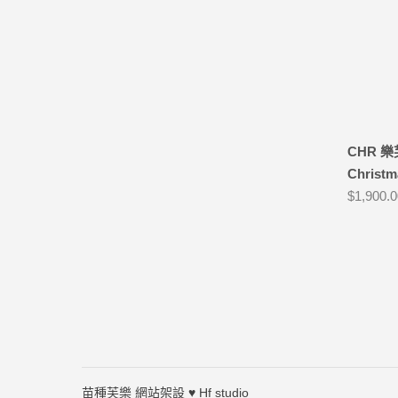
CHR 樂芙
Christm
$
1,900.
苗種芙樂
網站架設 ♥
Hf studio