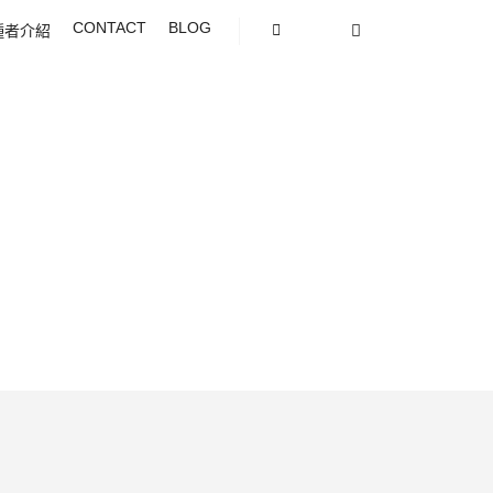
CONTACT
BLOG
種者介紹
Search
Shop sidebar
More info