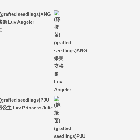
grafted seedlings)ANG
 Luv Angeler
00
rafted seedlings)PJU
主 Luv Princess Julie