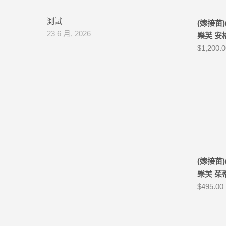
測試
(嫁接苗)(
23 6 月, 2026
樂芙 安格爾
$
1,200.
(嫁接苗)(g
樂芙 茱蒂公
$
495.00