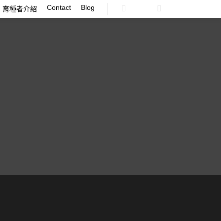
Contact
Blog
育種者介紹
Search
Shop sidebar
More info