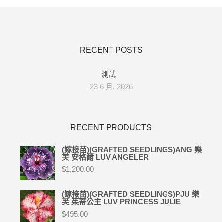
RECENT POSTS
測試
23 6 月, 2026
RECENT PRODUCTS
(嫁接苗)(GRAFTED SEEDLINGS)ANG 樂
芙 安格爾 LUV ANGELER
$
1,200.00
(嫁接苗)(GRAFTED SEEDLINGS)PJU 樂
芙 茱蒂公主 LUV PRINCESS JULIE
$
495.00