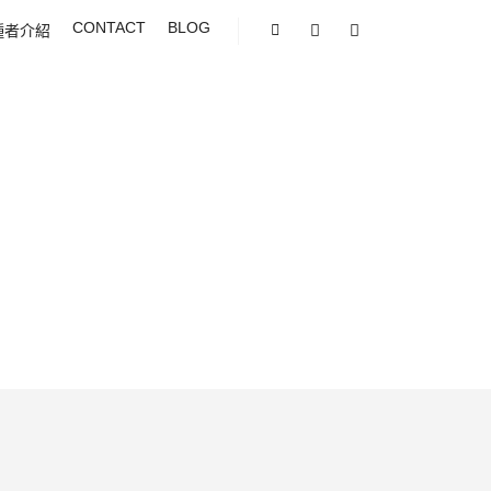
CONTACT
BLOG
種者介紹
Shop sidebar
Search
More info