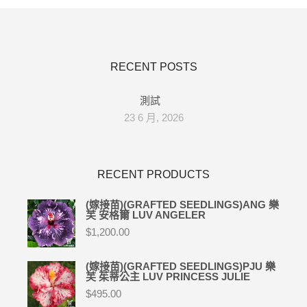
RECENT POSTS
測試
23 6 月, 2026
RECENT PRODUCTS
(嫁接苗)(GRAFTED SEEDLINGS)ANG 樂
芙 安格爾 LUV ANGELER
$
1,200.00
(嫁接苗)(GRAFTED SEEDLINGS)PJU 樂
芙 茱蒂公主 LUV PRINCESS JULIE
$
495.00