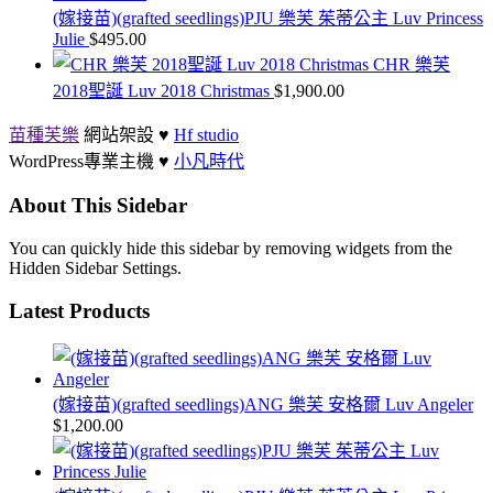
(嫁接苗)(grafted seedlings)PJU 樂芙 茱蒂公主 Luv Princess
Julie
$
495.00
CHR 樂芙
2018聖誕 Luv 2018 Christmas
$
1,900.00
苗種芙樂
網站架設 ♥
Hf studio
WordPress專業主機 ♥
小凡時代
About This Sidebar
You can quickly hide this sidebar by removing widgets from the
Hidden Sidebar Settings.
Latest Products
(嫁接苗)(grafted seedlings)ANG 樂芙 安格爾 Luv Angeler
$
1,200.00